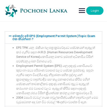
Login
මොකද්ද මේ EPS (Employment Permit System )Topic Exam
එක කියන්නෙ ?
EPS TPIK යනු රැකියා බලපත්‍ර ක්‍රමවේදයට සේවකයන් ඇතුළත්
කර ගැනීම සඳහා H.R.D. (Human Resources Development
Service of Korea)කොරියානු මානව සම්පත් අධිකාරිය විසින්
පවත්වනු ලබන විභාගය වේ.
Employment Permit System (EPS) යනු දකුණු කොරියාවේ
කුඩා හා මධ්‍ය පරිමාණ ව්‍යාපාර වලට සේවක පුරප්පාඩු සපුරා
ගැනීම සඳහා විදේශීය අඩු නිපුණතා සහිත පුද්ගලයන්
ක්‍රමානුකූලව හඳුන්වාදීම සහ කළමනාකරණය කිරීම මගින්
සේවකයන් තාවකාලිකව දකුණු කොරියාව තුළට ඇතුළත්
කරගෙන එම ව්‍යාපාර වලට ඇතුළත් කිරීම සඳහා දකුණු
කොරියානු රජය විසින් ක්‍රියාත්මක කරනු ලබන ක්‍රමවේදය යි.
2004 වසරේ රටවල් හයක හවුල්කාරීත්වයකින් හඳුන්වා දුන් මෙම
වැඩසටහන අද වන විට රටවල් 16 දක්වා ව්‍යාප්ත වී ඇත.