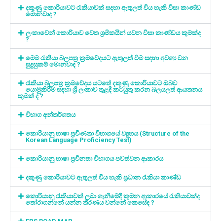
දකුණු කොරියාවට රැකියාවක් සදහා ඇතුලත් විය හැකි වීසා කාණ්ඩ
මොනවාද ?
ලංකාවෙන් කොරියාව වෙත ශ්‍රමිකයින් යවන වීසා කාණ්ඩය කුමක්ද
?
මෙම රැකියා බලපත්‍ර ක්‍රමවේදයට ඇතුලත් වීම සඳහා අවශ්‍ය වන
සුදුසුකම් මොනවාද ?
රැකියා බලපත්‍ර ක්‍රමවේදය යටතේ දකුණු කොරියාවට ඔබව
යොමුකිරීම සඳහා ශ්‍රී ලංකාව තුළදී කටයුතු කරන බලයලත් ආයතනය
කුමක් ද ?
විභාග අන්තර්ගතය
කොරියානු භාෂා ප්‍රවීණතා විභාගයේ ව්‍යුහය (Structure of the
Korean Language Proficiency Test)
කොරියානු භාෂා ප්‍රවීනතා විභාගය පවත්වන ආකාරය
දකුණු කොරියාවට ඇතුලත් විය හැකි ප්‍රධාන රැකියා කාණ්ඩ
කොරියානු රැකියාවක් ලබා ගැනීමේදී කුමන ආකාරයේ රැකියාවක්ද
තෝරාගන්නේ යන්න තීරණය වන්නේ කෙසේද ?